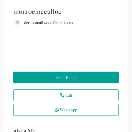
monroemcculloc
dericksmallwood@mailku.co
Send Email
Call
WhatsApp
About Me