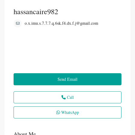
hassancaire982
o.x.imu.s.7.7.7.q.6sk.f4.dx.f.j@gmail.com
Send Email
Call
WhatsApp
About Me