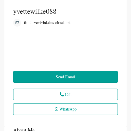
yvettewilke088
timtarver@bd.dns-cloud.net
Send Email
Call
WhatsApp
About Me