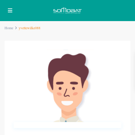
Home
yvettewilke088