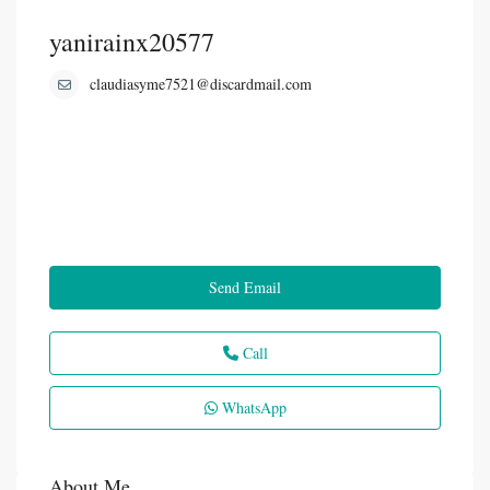
yanirainx20577
claudiasyme7521@discardmail.com
Send Email
Call
WhatsApp
About Me