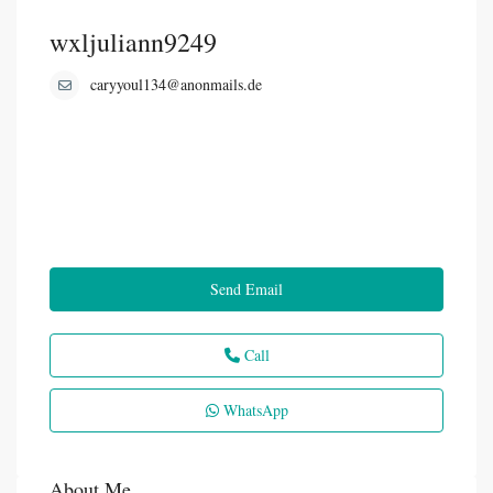
wxljuliann9249
caryyoul134@anonmails.de
Send Email
Call
WhatsApp
About Me