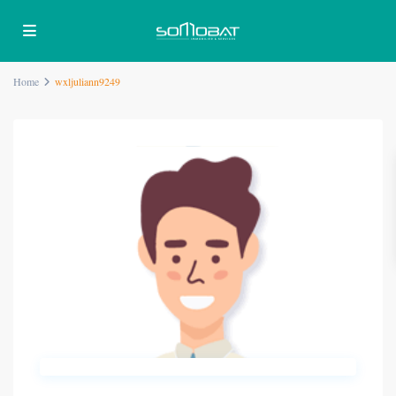
Home
wxljuliann9249