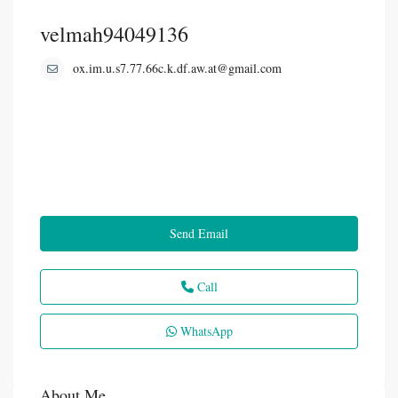
velmah94049136
ox.im.u.s7.77.66c.k.df.aw.at@gmail.com
Send Email
Call
WhatsApp
About Me