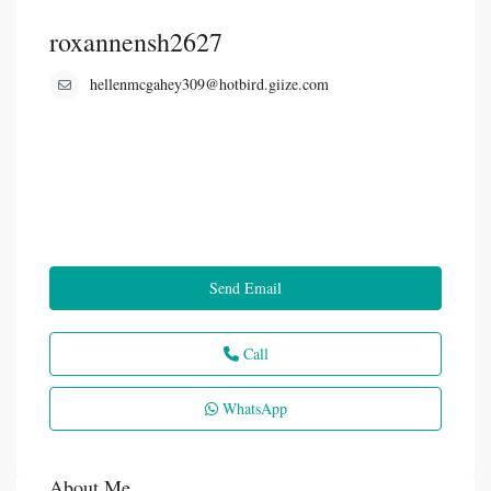
roxannensh2627
hellenmcgahey309@hotbird.giize.com
Send Email
Call
WhatsApp
About Me