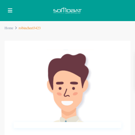
Home
robincheel3423