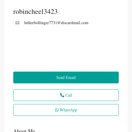
robincheel3423
lutherbollinger7731@discardmail.com
Send Email
Call
WhatsApp
About Me