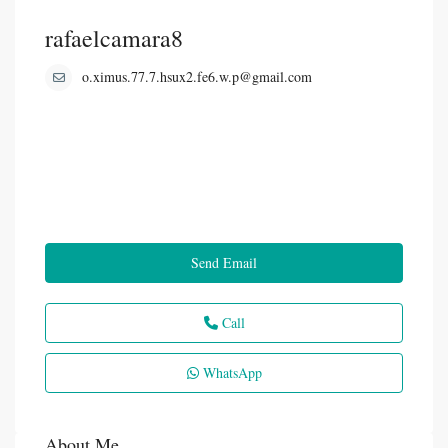
rafaelcamara8
o.ximus.77.7.hsux2.fe6.w.p@gmail.com
Send Email
Call
WhatsApp
About Me