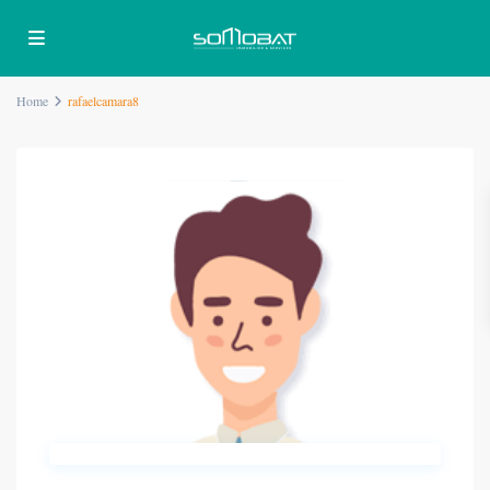
Home
rafaelcamara8