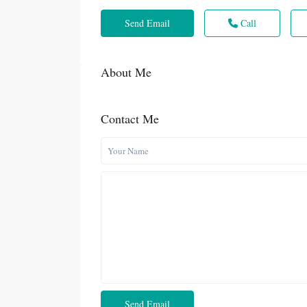
Send Email
Call
About Me
Contact Me