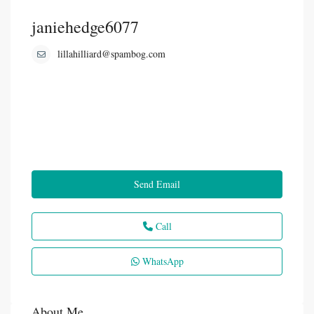
janiehedge6077
lillahilliard@spambog.com
Send Email
Call
WhatsApp
About Me