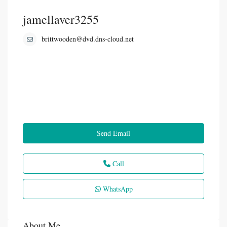
jamellaver3255
brittwooden@dvd.dns-cloud.net
Send Email
Call
WhatsApp
About Me