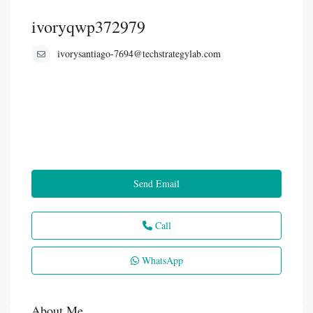
ivoryqwp372979
ivorysantiago-7694@techstrategylab.com
Send Email
Call
WhatsApp
About Me