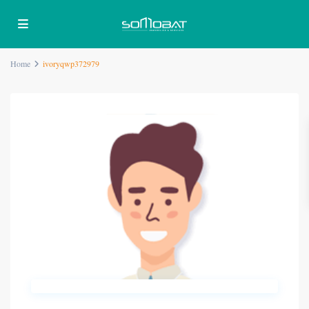
Home
ivoryqwp372979