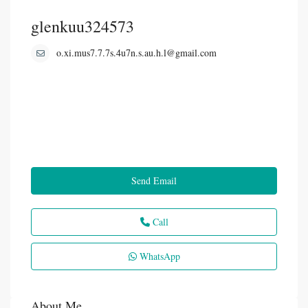
glenkuu324573
o.xi.mus7.7.7s.4u7n.s.au.h.l@gmail.com
Send Email
Call
WhatsApp
About Me