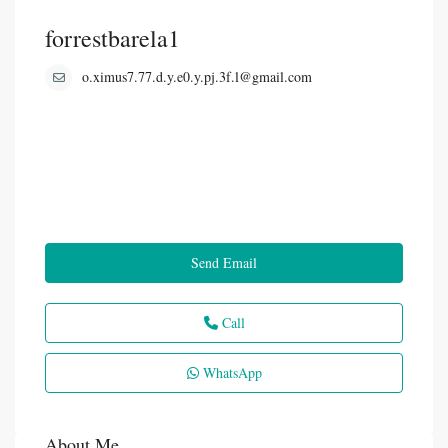
forrestbarela1
o.ximus7.77.d.y.e0.y.pj.3f.l@gmail.com
Send Email
Call
WhatsApp
About Me