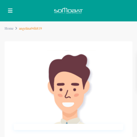
Home
angelina94h819