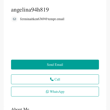
angelina94h819
ferminaitken6369@tempr.email
Send Email
Call
WhatsApp
About Me